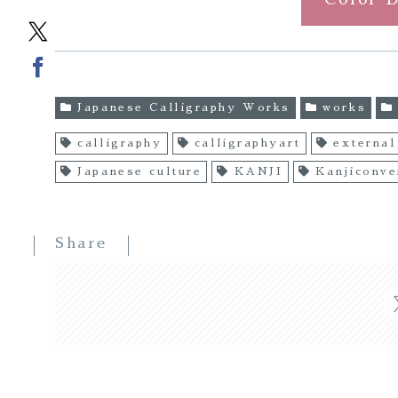
Japanese Calligraphy Works
works
calligraphy
calligraphyart
external
Japanese culture
KANJI
Kanjiconve
Share