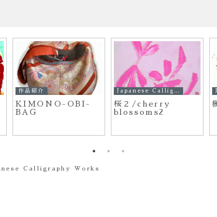
作品紹介
Japanese Calligraphy Works
KIMONO-OBI-
桜２/cherry
BAG
blossoms2
anese Calligraphy Works