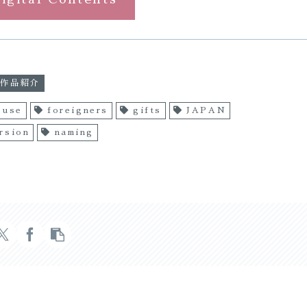
作品紹介
 use
foreigners
gifts
JAPAN
rsion
naming