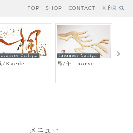
TOP
SHOP
CONTACT
Japanese Calligraphy Works
Japanese Calligraphy Works
楓/Kaede
馬/午 horse
桜1/c
blos
メニュー