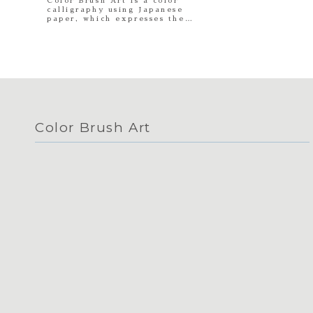
Color Brush Art is a color
calligraphy using Japanese
paper, which expresses the
meaning of kanji characters
through color. It is uniquely
created by Seishu Kamata.カラー
ブラッシュアートとは、漢字の意味を色
彩で絵のように表現する、鎌田惺舟によ
る独自の和紙を用いたカラー書道です。
Color Brush Art