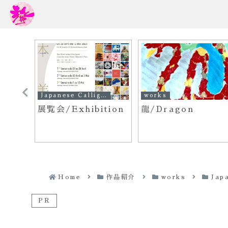
lligraphy Works
Japanese Calligraphy Works
works
展覧会/Exhibition
龍/Dragon
Home
作品紹介
works
Jap
PR