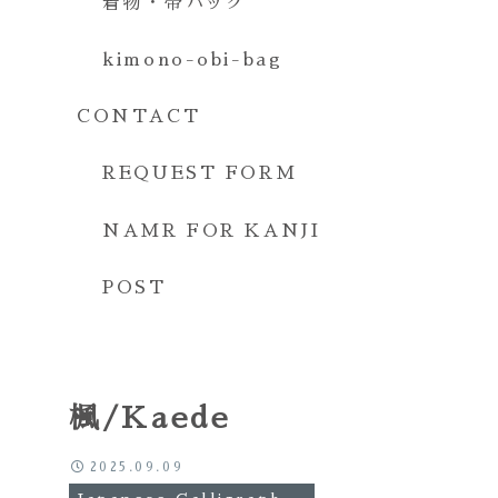
着物・帯バッグ
kimono-obi-bag
CONTACT
REQUEST FORM
NAMR FOR KANJI
POST
楓/Kaede
2025.09.09