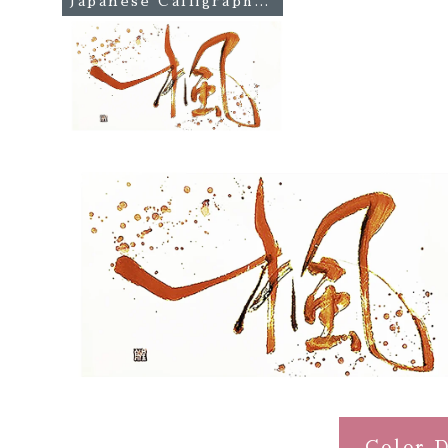
Japanese Calligraphy Works
Color D