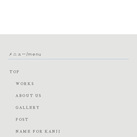
メニュー/menu
TOP
WORKS
ABOUT US
GALLERY
POST
NAME FOR KANJI